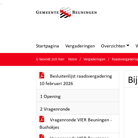
Ga naar de inhoud van deze pagina
Ga naar het zoeken
Ga naar het menu
Startpagina
Vergaderingen
Overzichten
W
U bevindt zich hier:
Home
Vergaderingen
Raadsvergadering
Besluitenlijst raadsvergadering
Bi
10 februari 2026
1 Opening
2 Vragenronde
Vragenronde VIER Beuningen -
Bushokjes