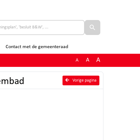
Contact met de gemeenteraad
A
A
A
wembad
Vorige pagina