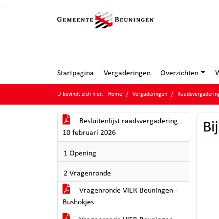
Ga naar de inhoud van deze pagina
Ga naar het zoeken
Ga naar het menu
Startpagina
Vergaderingen
Overzichten
W
U bevindt zich hier:
Home
Vergaderingen
Raadsvergadering
Besluitenlijst raadsvergadering
Bi
10 februari 2026
1 Opening
2 Vragenronde
Vragenronde VIER Beuningen -
Bushokjes