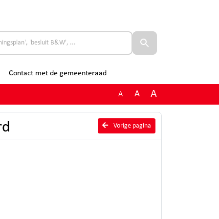
Contact met de gemeenteraad
A
A
A
rd
Vorige pagina