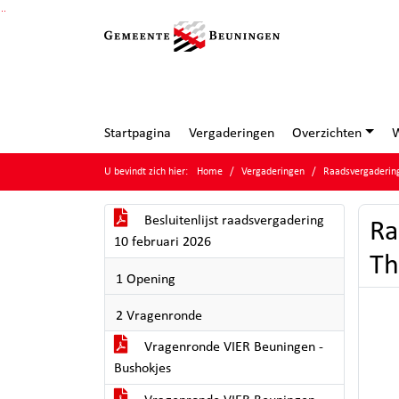
Ga naar de inhoud van deze pagina
Ga naar het zoeken
Ga naar het menu
Startpagina
Vergaderingen
Overzichten
W
U bevindt zich hier:
Home
Vergaderingen
Raadsvergadering
Besluitenlijst raadsvergadering
Ra
10 februari 2026
Th
1 Opening
2 Vragenronde
Vragenronde VIER Beuningen -
Bushokjes