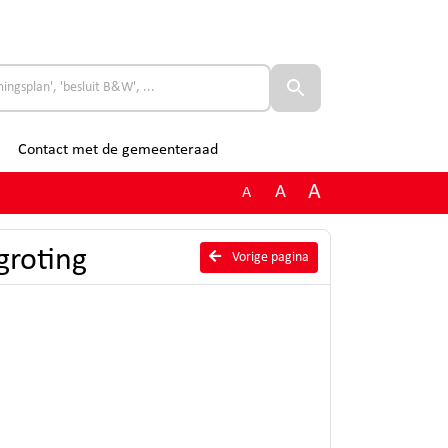
Contact met de gemeenteraad
A
A
A
groting
Vorige pagina