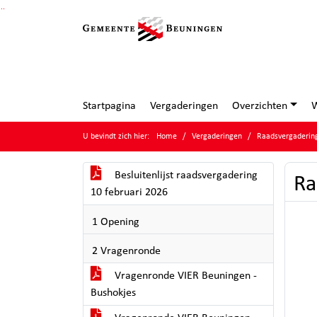
Ga naar de inhoud van deze pagina
Ga naar het zoeken
Ga naar het menu
Startpagina
Vergaderingen
Overzichten
W
U bevindt zich hier:
Home
Vergaderingen
Raadsvergadering
Besluitenlijst raadsvergadering
Ra
10 februari 2026
1 Opening
2 Vragenronde
Vragenronde VIER Beuningen -
Bushokjes