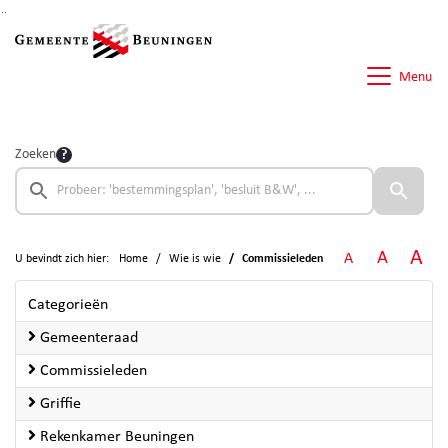
Ga naar de inhoud van deze pagina
Ga naar het zoeken
Ga naar het menu
Menu
Zoeken
A
A
A
U bevindt zich hier:
Home
Wie is wie
Commissieleden
Categorieën
Gemeenteraad
Commissieleden
Griffie
Rekenkamer Beuningen