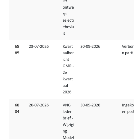
ier
ontwe
rp
selecti
ebeslu
it
68
23-07-2026
Kwart
30-09-2026
Verbonde
85
aalber
n partijen
icht
GMR -
2e
kwart
aal
2026
68
20-07-2026
VNG
30-09-2026
Ingekom
84
leden
en post
brief -
Wijzigi
ng
Model