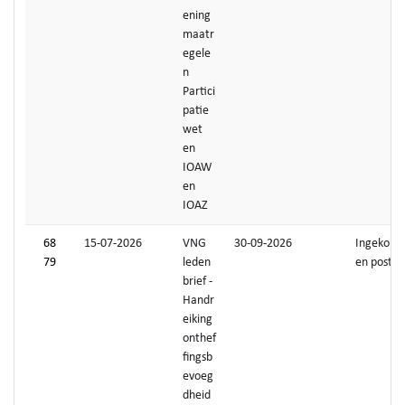
ening
maatr
egele
n
Partici
patie
wet
en
IOAW
en
IOAZ
68
15-07-2026
VNG
30-09-2026
Ingekom
79
leden
en post
brief -
Handr
eiking
onthef
fingsb
evoeg
dheid