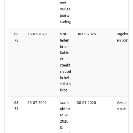
wet
veilige
jaarwi
sseling
68
15-07-2026
VNG
30-09-2026
Ingekom
78
leden
en post
brief -
Kabin
et
steekt
sleutel
in het
stiksto
fslot
68
15-07-2026
Jaarst
30-09-2026
Verbonde
77
ukken
n partijen
MGR
2026
&