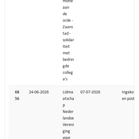
motie
aan
de
orde -
Zaans
tad -
solidar
iteit
met
bedrei
gde
colleg
a's
68
24-06-2026
Lidma
07-07-2026
Ingekom
56
atscha
en post
p
Neder
landse
Vereni
ging
voor