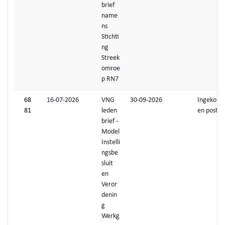
brief
name
ns
Stichti
ng
Streek
omroe
p RN7
68
16-07-2026
VNG
30-09-2026
Ingekom
81
leden
en post
brief -
Model
Instelli
ngsbe
sluit
en
Veror
denin
g
Werkg