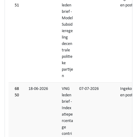
51
leden
en post
brief -
Model
Subsid
ierege
ling
decen
trale
politie
ke
partije
n
68
18-06-2026
VNG
07-07-2026
Ingekom
50
leden
en post
brief -
Index
atiepe
rcenta
ge
contri