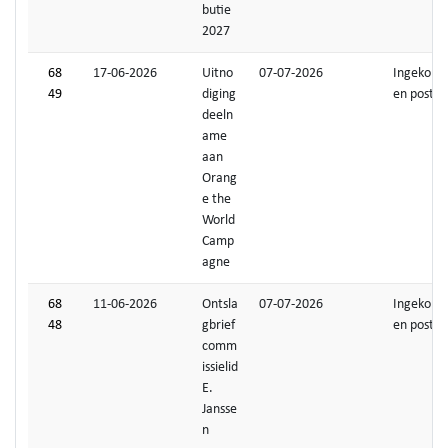
butie
2027
68
17-06-2026
Uitno
07-07-2026
Ingekom
49
diging
en post
deeln
ame
aan
Orang
e the
World
Camp
agne
68
11-06-2026
Ontsla
07-07-2026
Ingekom
48
gbrief
en post
comm
issielid
E.
Jansse
n