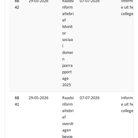
68
29-05-2026
Raadsi
07-07-2026
Informati
42
nform
e uit het
atiebri
college
ef
Monit
or
sociaa
l
domei
n
jaarra
pport
age
2025
68
29-05-2026
Raadsi
07-07-2026
Informati
41
nform
e uit het
atiebri
college
ef
overdr
agen
bevoe