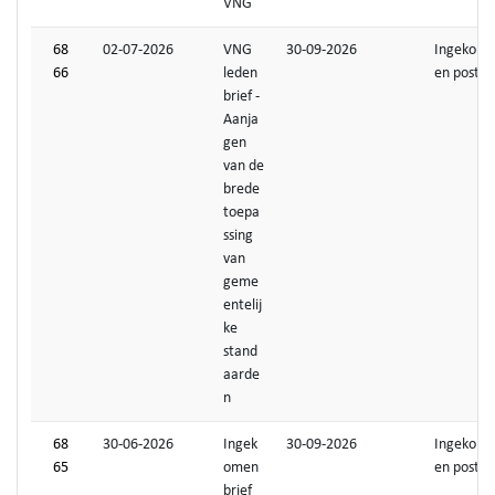
VNG
68
02-07-2026
VNG
30-09-2026
Ingekom
66
leden
en post
brief -
Aanja
gen
van de
brede
toepa
ssing
van
geme
entelij
ke
stand
aarde
n
68
30-06-2026
Ingek
30-09-2026
Ingekom
65
omen
en post
brief