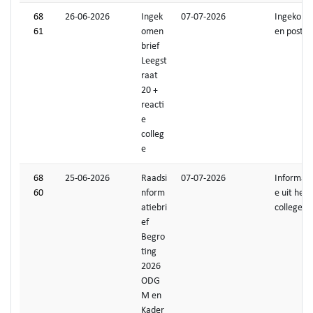
68
26-06-2026
Ingek
07-07-2026
Ingekom
61
omen
en post
brief
Leegst
raat
20 +
reacti
e
colleg
e
68
25-06-2026
Raadsi
07-07-2026
Informati
60
nform
e uit het
atiebri
college
ef
Begro
ting
2026
ODG
M en
Kader