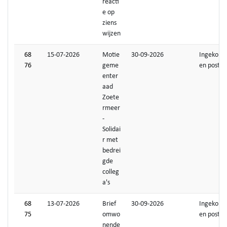
reacti
e op
ziens
wijzen
68
15-07-2026
Motie
30-09-2026
Ingekom
76
geme
en post
enter
aad
Zoete
rmeer
-
Solidai
r met
bedrei
gde
colleg
a's
68
13-07-2026
Brief
30-09-2026
Ingekom
75
omwo
en post
nende