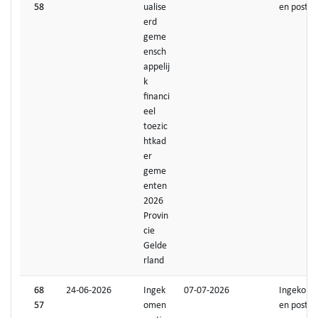
58
ualise
en post
erd
geme
ensch
appelij
k
financi
eel
toezic
htkad
er
geme
enten
2026
Provin
cie
Gelde
rland
68
24-06-2026
Ingek
07-07-2026
Ingekom
57
omen
en post