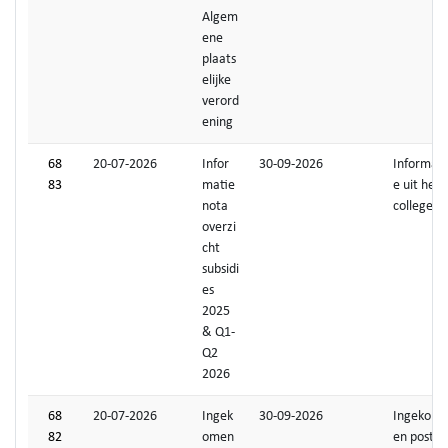
Algem
ene
plaats
elijke
verord
ening
68
20-07-2026
Infor
30-09-2026
Informati
83
matie
e uit het
nota
college
overzi
cht
subsidi
es
2025
& Q1-
Q2
2026
68
20-07-2026
Ingek
30-09-2026
Ingekom
82
omen
en post