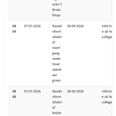
aren 't
Broec
khuys
68
07-07-2026
Raadsi
30-09-2026
Informati
69
nform
e uit het
atiebri
college
ef
Voort
gang
onder
houd
openb
aar
groen
68
07-07-2026
Raadsi
30-09-2026
Informati
68
nform
e uit het
atiebri
college
ef
RHDH