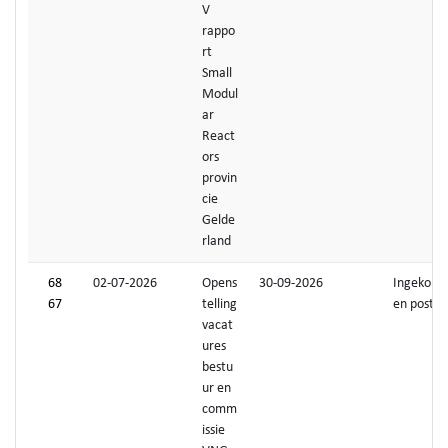
V
rappo
rt
Small
Modul
ar
React
ors
provin
cie
Gelde
rland
68
02-07-2026
Opens
30-09-2026
Ingekom
67
telling
en post
vacat
ures
bestu
ur en
comm
issie