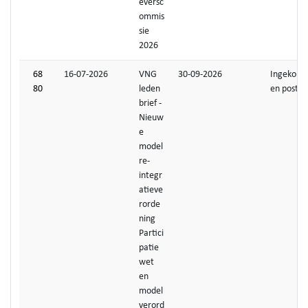
eversc
ommis
sie
2026
68
16-07-2026
VNG
30-09-2026
Ingekom
80
leden
en post
brief -
Nieuw
e
model
re-
integr
atieve
rorde
ning
Partici
patie
wet
en
model
verord