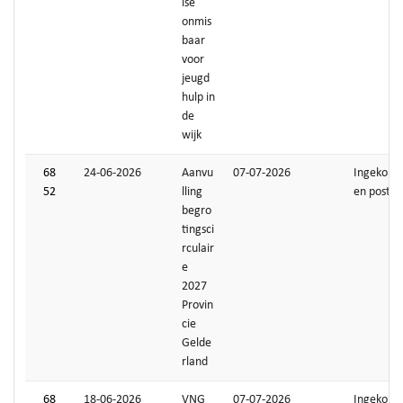
ise
onmis
baar
voor
jeugd
hulp in
de
wijk
68
24-06-2026
Aanvu
07-07-2026
Ingekom
52
lling
en post
begro
tingsci
rculair
e
2027
Provin
cie
Gelde
rland
68
18-06-2026
VNG
07-07-2026
Ingekom