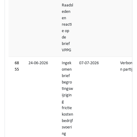
Raadsl
eden
en
reacti
e op
de
brief
VPPG
68
24-06-2026
Ingek
07-07-2026
Verbonde
55
omen
n partijen
brief
begro
tingsw
ijzigin
g
frictie
kosten
bedrijf
svoeri
ng