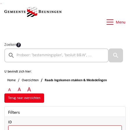
Ga naar de inhoud van deze pagina
Ga naar het zoeken
Ga naar het menu
Menu
Zoeken
U bevindt zich hier:
Home
Overzichten
Raads Ingekomen stukken & Mededelingen
A
A
A
Terug naar overzichten
Filters
ID