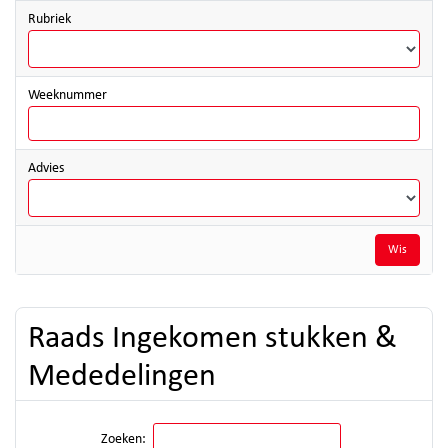
datum
Rubriek
tot
en
met
Weeknummer
Advies
Wis
Raads Ingekomen stukken &
Mededelingen
Zoeken: