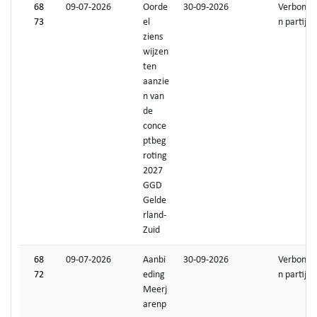
68
09-07-2026
Oorde
30-09-2026
Verbonde
73
el
n partijen
ziens
wijzen
ten
aanzie
n van
de
conce
ptbeg
roting
2027
GGD
Gelde
rland-
Zuid
68
09-07-2026
Aanbi
30-09-2026
Verbonde
72
eding
n partijen
Meerj
arenp