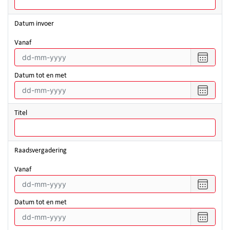
Datum invoer
vanaf
Selecte
een
datum
Datum tot en met
vanaf
Selecte
een
datum
Titel
tot
en
met
Raadsvergadering
vanaf
Selecte
een
datum
Datum tot en met
vanaf
Selecte
een