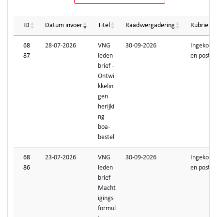
ID
Datum invoer
Titel
Raadsvergadering
Rubriek
68
28-07-2026
VNG
30-09-2026
Ingekom
87
leden
en post
brief -
Ontwi
kkelin
gen
herijki
ng
boa-
bestel
68
23-07-2026
VNG
30-09-2026
Ingekom
86
leden
en post
brief -
Macht
igings
formul