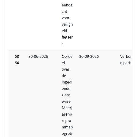
aanda
cht
voor
veiligh
eid
fietser
s
68
30-06-2026
Oorde
30-09-2026
Verbonde
64
el
n partijen
over
de
ingedi
ende
ziens
wijze
Meerj
arenp
rogra
mmab
egroti