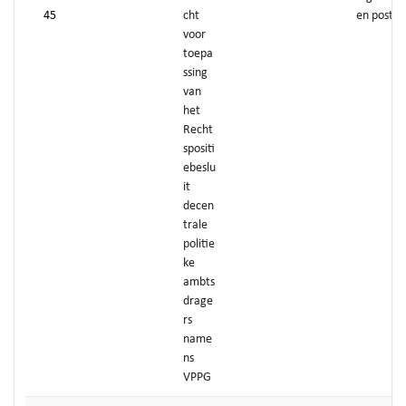
45
cht
en post
voor
toepa
ssing
van
het
Recht
spositi
ebeslu
it
decen
trale
politie
ke
ambts
drage
rs
name
ns
VPPG