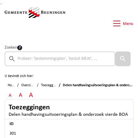
Ga naar de inhoud van deze pagina
Ga naar het zoeken
Ga naar het menu
Menu
Zoeken
U bevindt zich hier:
Home
Overzichten
Toezeggingen
Delen handhavingsuitvoeringsplan & onderzoek vierde BOA
A
A
A
Toezeggingen
Delen handhavingsuitvoeringsplan & onderzoek vierde BOA
ID
301