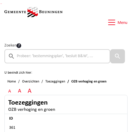
Ga naar de inhoud van deze pagina
Ga naar het zoeken
Ga naar het menu
Menu
Zoeken
U bevindt zich hier:
Home
Overzichten
Toezeggingen
OZB verhoging en groen
A
A
A
Toezeggingen
OZB verhoging en groen
ID
361