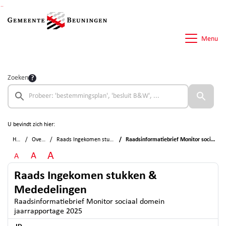
Ga naar de inhoud van deze pagina
Ga naar het zoeken
Ga naar het menu
Menu
Zoeken
U bevindt zich hier:
Home
Overzichten
Raads Ingekomen stukken & Mededelingen
Raadsinformatiebrief Monitor sociaal domein jaarrapportage 2025
A
A
A
Raads Ingekomen stukken &
Mededelingen
Raadsinformatiebrief Monitor sociaal domein
jaarrapportage 2025