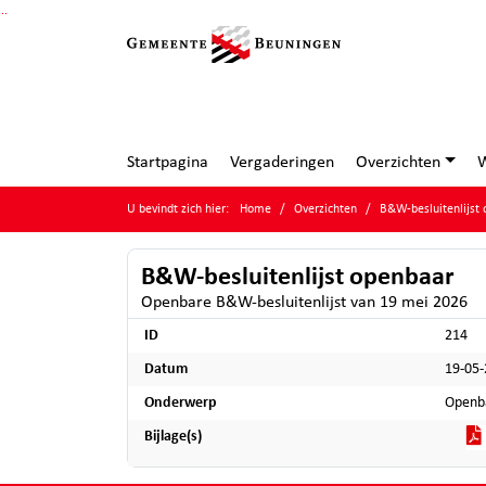
Ga naar de inhoud van deze pagina
Ga naar het zoeken
Ga naar het menu
Startpagina
Vergaderingen
Overzichten
W
U bevindt zich hier:
Home
Overzichten
B&W-besluitenlijst
B&W-besluitenlijst openbaar
Openbare B&W-besluitenlijst van 19 mei 2026
ID
214
Datum
19-05
Onderwerp
Openba
Bijlage(s)