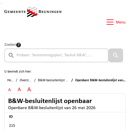
Ga naar de inhoud van deze pagina
Ga naar het zoeken
Ga naar het menu
Menu
Zoeken
U bevindt zich hier:
Home
Overzichten
B&W-besluitenlijst openbaar
Openbare B&W-besluitenlijst van 26 mei 2026
A
A
A
B&W-besluitenlijst openbaar
Openbare B&W-besluitenlijst van 26 mei 2026
ID
215