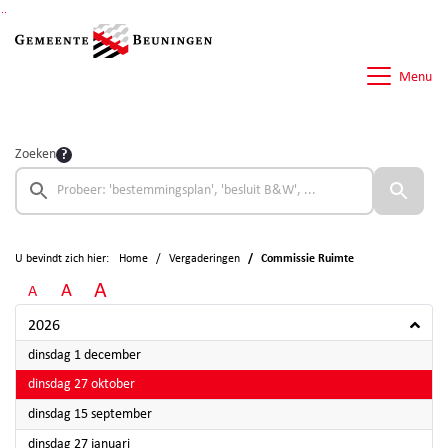
Ga naar de inhoud van deze pagina
Ga naar het zoeken
Ga naar het menu
Menu
Zoeken
U bevindt zich hier:
Home
Vergaderingen
Commissie Ruimte
A
A
A
2026
2026
dinsdag 1 december
2026
dinsdag 27 oktober
2026
dinsdag 15 september
2026
dinsdag 27 januari