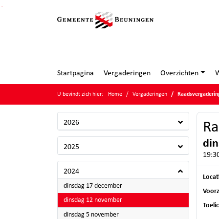
Ga naar de inhoud van deze pagina
Ga naar het zoeken
Ga naar het menu
Startpagina
Vergaderingen
Overzichten
W
U bevindt zich hier:
Home
Vergaderingen
Raadsvergaderin
2026
Ra
di
2025
19:30
2024
Locat
2024
dinsdag 17 december
Voorz
2024
dinsdag 12 november
Toeli
2024
dinsdag 5 november