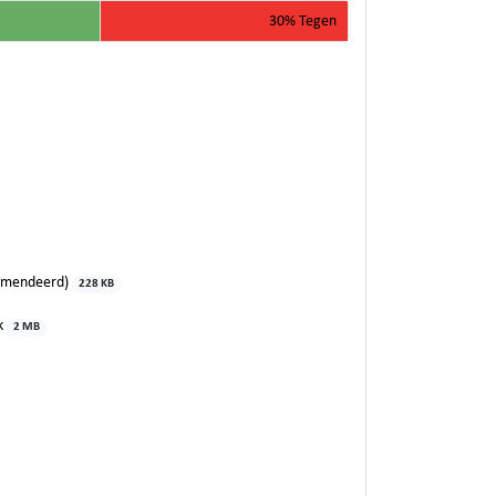
30% Tegen
eamendeerd)
228 KB
jk
2 MB