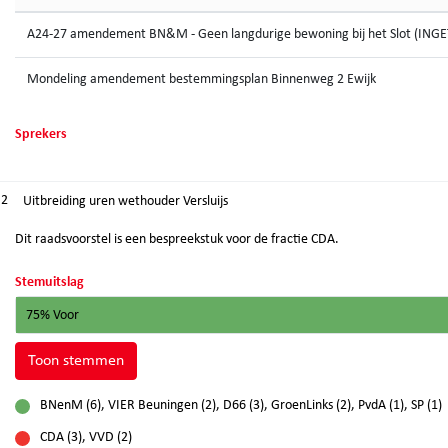
A24-27 amendement BN&M - Geen langdurige bewoning bij het Slot (IN
Mondeling amendement bestemmingsplan Binnenweg 2 Ewijk
Sprekers
.2
Uitbreiding uren wethouder Versluijs
Dit raadsvoorstel is een bespreekstuk voor de fractie CDA.
Stemuitslag
75% Voor
Toon stemmen
BNenM (6), VIER Beuningen (2), D66 (3), GroenLinks (2), PvdA (1), SP (1)
voor
CDA (3), VVD (2)