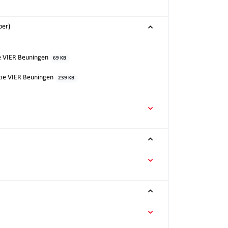
ber)
ie VIER Beuningen
69 KB
ctie VIER Beuningen
239 KB