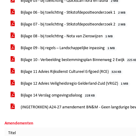
Bijlage 05 - bij toelichting - Quickscan flora en fauna
2 MB
Bijlage 06 - bij toelichting - Stikstofdepositieonderzoek 1
2 MB
Bijlage 07 - bij toelichting - Stikstofdepositieonderzoek 2
2 MB
Bijlage 08 - bij toelichting - Nota van Zienswijzen
1 MB
Bijlage 09 - bij regels – Landschappelijke inpassing
1 MB
Bijlage 10 - Verbeelding bestemmingsplan Binnenweg 2 Ewijk
225 K
Bijlage 11 Advies Rijksdienst Cultureel Erfgoed (RCE)
324 KB
Bijlage 12 Advies Veiligheidsregio Gelderland-Zuid (VRGZ)
1 MB
Bijlage 14 Verslag omgevingsdialoog
228 KB
(INGETROKKEN) A24-27 amendement BN&M - Geen langdurige bewon
Amendementen
Titel