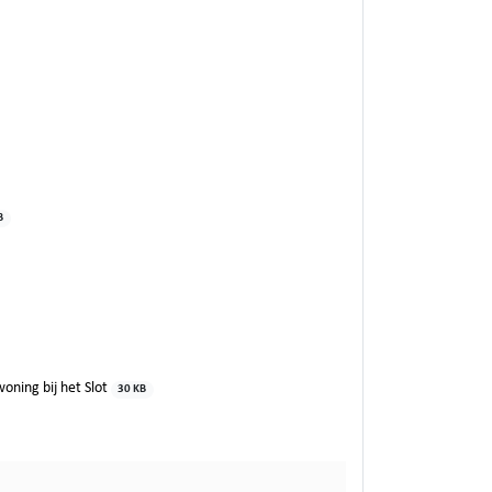
B
ing bij het Slot
30 KB