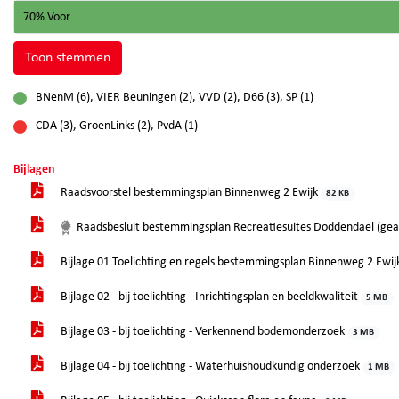
70% Voor
Toon stemmen
BNenM (6), VIER Beuningen (2), VVD (2), D66 (3), SP (1)
voor
CDA (3), GroenLinks (2), PvdA (1)
tegen
Bijlagen
Raadsvoorstel bestemmingsplan Binnenweg 2 Ewijk
82 KB
Raadsbesluit bestemmingsplan Recreatiesuites Doddendael (g
Bijlage 01 Toelichting en regels bestemmingsplan Binnenweg 2 Ewi
Bijlage 02 - bij toelichting - Inrichtingsplan en beeldkwaliteit
5 MB
Bijlage 03 - bij toelichting - Verkennend bodemonderzoek
3 MB
Bijlage 04 - bij toelichting - Waterhuishoudkundig onderzoek
1 MB