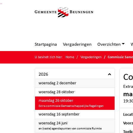
Ga naar de inhoud van deze pagina
Ga naar het zoeken
Ga naar het menu
Startpagina
Vergaderingen
Overzichten
W
U bevindt zich hier:
Home
Vergaderingen
Commissie Samen
2026
Co
2026
woensdag 2 december
Extr
2026
woensdag 28 oktober
ma
2026
maandag 26 oktober
19:30
Extra commissie Gemeenschappelijke Regelingen
2026
woensdag 16 september
Locat
2026
woensdag 24 juni
Voorz
en (vaste) agendapunten van commissie Ruimte
Toeli