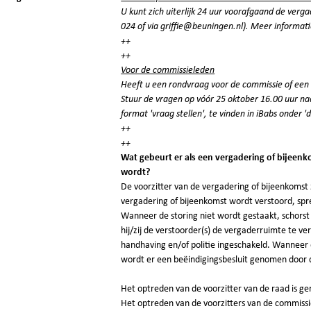
U kunt zich uiterlijk 24 uur voorafgaand de verg
024 of via
griffie@beuningen.nl
). Meer informati
++
++
Voor de commissieleden
Heeft u een rondvraag voor de commissie of een 
Stuur de vragen op vóór 25 oktober 16.00 uur na
format 'vraag stellen', te vinden in iBabs onder 
++
++
Wat gebeurt er als een vergadering of bijeen
wordt?
De voorzitter van de vergadering of bijeenkoms
vergadering of bijeenkomst wordt verstoord, spr
Wanneer de storing niet wordt gestaakt, schorst
hij/zij de verstoorder(s) de vergaderruimte te ve
handhaving en/of politie ingeschakeld. Wanneer 
wordt er een beëindigingsbesluit genomen door 
Het optreden van de voorzitter van de raad is ge
Het optreden van de voorzitters van de commissi