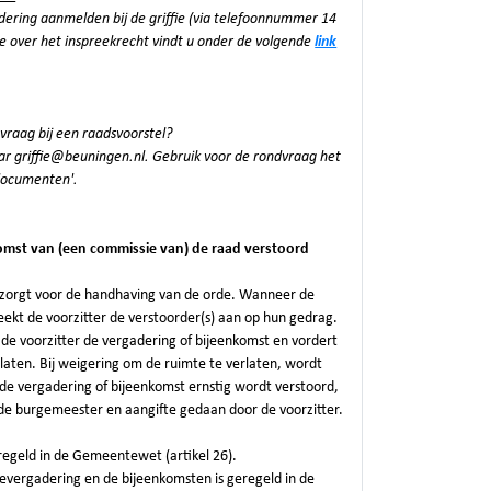
adering aanmelden bij de griffie (via telefoonnummer 14
e over het inspreekrecht vindt u onder de volgende
link
vraag bij een raadsvoorstel?
ar griffie@beuningen.nl. Gebruik voor de rondvraag het
'documenten'.
komst van (een commissie van) de raad verstoord
t zorgt voor de handhaving van de orde. Wanneer de
eekt de voorzitter de verstoorder(s) aan op hun gedrag.
 de voorzitter de vergadering of bijeenkomst en vordert
rlaten. Bij weigering om de ruimte te verlaten, wordt
de vergadering of bijeenkomst ernstig wordt verstoord,
de burgemeester en aangifte gedaan door de voorzitter.
regeld in de Gemeentewet (artikel 26).
evergadering en de bijeenkomsten is geregeld in de