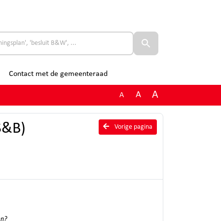
Contact met de gemeenteraad
A
A
A
S&B)
Vorige pagina
en?