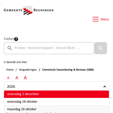
Ga naar de inhoud van deze pagina
Ga naar het zoeken
Ga naar het menu
Menu
Zoeken
U bevindt zich hier:
Home
Vergaderingen
Commissie Samenleving & Bestuur (S&B)
A
A
A
2026
2026
woensdag 2 december
2026
woensdag 28 oktober
2026
maandag 26 oktober