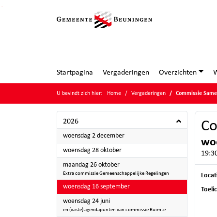
Ga naar de inhoud van deze pagina
Ga naar het zoeken
Ga naar het menu
Startpagina
Vergaderingen
Overzichten
W
U bevindt zich hier:
Home
Vergaderingen
Commissie Samen
2026
Co
2026
woensdag 2 december
wo
2026
woensdag 28 oktober
19:30
2026
maandag 26 oktober
Extra commissie Gemeenschappelijke Regelingen
Locat
2026
woensdag 16 september
Toeli
2026
woensdag 24 juni
en (vaste) agendapunten van commissie Ruimte