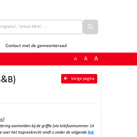
Contact met de gemeenteraad
A
A
A
S&B)
Vorige pagina
en?
adering aanmelden bij de griffie (via telefoonnummer 14
e over het inspreekrecht vindt u onder de volgende
link