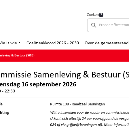
Zoeken
ie is wie
Coalitieakkoord 2026 - 2030
Over de gemeenteraad
leving & Bestuur (S&B)
mmissie Samenleving & Bestuur (
ensdag 16 september 2026
 - 22:30
ie
Ruimte 108 - Raadzaal Beuningen
chting
Wilt u inspreken voor de raads- en commissieled
U kunt zich uiterlijk 24 uur voorafgaand de verg
024 of via
griffie@beuningen.nl
). Meer informati