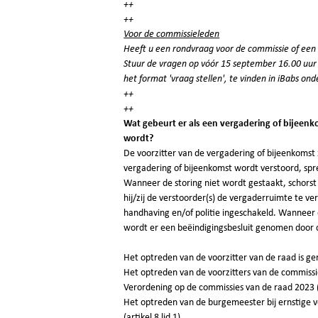
++
++
Voor de commissieleden
Heeft u een rondvraag voor de commissie of een 
Stuur de vragen op vóór 15 september 16.00 uur
het format 'vraag stellen', te vinden in iBabs on
++
++
Wat gebeurt er als een vergadering of bijeen
wordt?
De voorzitter van de vergadering of bijeenkoms
vergadering of bijeenkomst wordt verstoord, spr
Wanneer de storing niet wordt gestaakt, schorst
hij/zij de verstoorder(s) de vergaderruimte te ve
handhaving en/of politie ingeschakeld. Wanneer 
wordt er een beëindigingsbesluit genomen door 
Het optreden van de voorzitter van de raad is ge
Het optreden van de voorzitters van de commissi
Verordening op de commissies van de raad 2023 (
Het optreden van de burgemeester bij ernstige v
(artikel 8 lid 1).