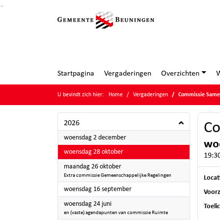
Ga naar de inhoud van deze pagina
Ga naar het zoeken
Ga naar het menu
Startpagina
Vergaderingen
Overzichten
W
U bevindt zich hier:
Home
Vergaderingen
Commissie Samen
2026
Co
2026
woensdag 2 december
wo
2026
woensdag 28 oktober
19:30
2026
maandag 26 oktober
Extra commissie Gemeenschappelijke Regelingen
Locat
2026
woensdag 16 september
Voorz
2026
woensdag 24 juni
Toeli
en (vaste) agendapunten van commissie Ruimte