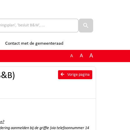
Contact met de gemeenteraad
A
A
A
S&B)
Vorige pagina
en?
adering aanmelden bij de griffie (via telefoonnummer 14